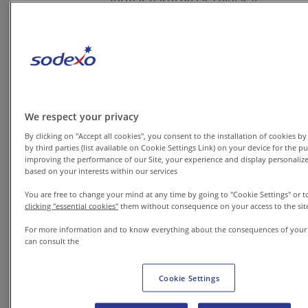
formar parte de las células y
producir hormonas, cuando
sus niveles se elevan
demasiado, el exceso se
acumula en las paredes de las
arterias. Esto genera
ateroesclerosis, es decir, el
We respect your privacy
endurecimiento y
By clicking on "Accept all cookies", you consent to the installation of cookies by
by third parties (list available on Cookie Settings Link) on your device for the p
estrechamiento de los vasos
improving the performance of our Site, your experience and display personaliz
based on your interests within our services
sanguíneos.
You are free to change your mind at any time by going to "Cookie Settings" or t
clicking "essential cookies"
them without consequence on your access to the sit
Con el tiempo, esa obstrucción
puede provocar angina de
For more information and to know everything about the consequences of your
can consult the
pecho, infartos de miocardio o
accidentes cerebrovasculares
Cookie Settings
(ictus). Por eso, mantener el
colesterol bajo control no solo