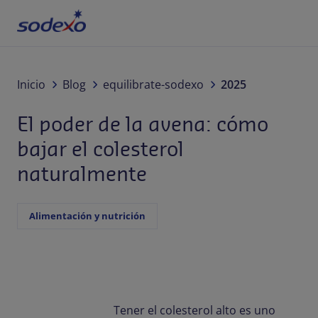
Servicios y Marcas
Inicio
Blog
equilibrate-sodexo
2025
El poder de la avena: cómo
Tu industria
bajar el colesterol
Responsabilidad Corporativa
naturalmente
Acerca de nosotros
Alimentación y nutrición
Blog
Panamá
Tener el colesterol alto es uno