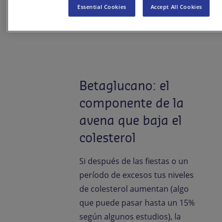
Essential Cookies
Accept All Cookies
es cuestión de salud, sino de
vida.
Betaglucano: el
componente de la
avena que baja el
colesterol
Si después de las fiestas o un
período de excesos tus niveles
de colesterol aumentan (algo
que puede pasar hasta un 15%
según algunos estudios), la