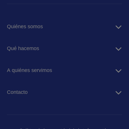
Quiénes somos
Sobre Sodexo
Qué hacemos
Sodexo Panamá
RSC y Sostenibilidad
Servicios de alimentación
A quiénes servimos
Servicios de Facility Management
Energía y Recursos
Contacto
Empresa e Industria
Salud
Contáctanos
Bolsa de empleo
Teléfono: 601 877 0840