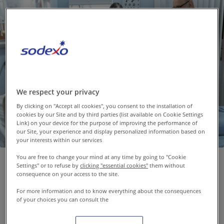
Contacto
ES-CO
Trabaja con nosotros
We respect your privacy
By clicking on "Accept all cookies", you consent to the installation of
cookies by our Site and by third parties (list available on Cookie Settings
Link) on your device for the purpose of improving the performance of
our Site, your experience and display personalized information based on
your interests within our services
You are free to change your mind at any time by going to "Cookie
Settings" or to refuse by
clicking "essential cookies"
them without
consequence on your access to the site.
Impactamos en la
For more information and to know everything about the consequences
of your choices you can consult the
salud de los
pacientes