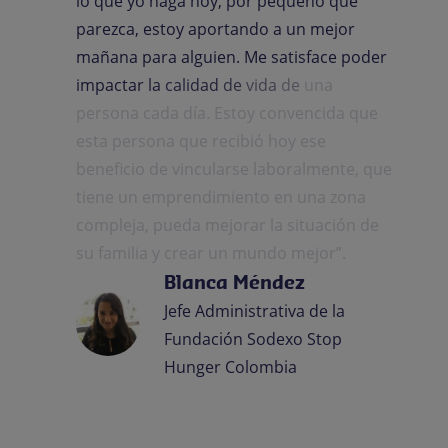
lo
que
yo
haga
hoy,
por
pequeño
que
parezca,
estoy
aportando
a
un
mejor
mañana
para
alguien.
Me
satisface
poder
impactar
la
calidad
de
vida
de
una
persona
cada
día.
Estoy
convencida
que
esta
persona
que
recibió
hoy
ese
beneficio
de
vincularse
laboralmente,
que
tiene
un
emprendimiento
en
una
zona
compleja,
pueda
mejorar
la
situación
de
su
familia
y
crear
un
mundo
mejor”.
Blanca Méndez
Jefe Administrativa de la
Fundación Sodexo Stop
Hunger Colombia