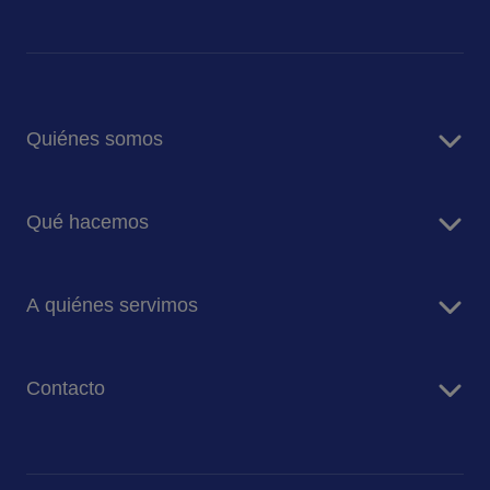
Quiénes somos
Sobre Sodexo
Qué hacemos
Sodexo Panamá
RSC y Sostenibilidad
Servicios de alimentación
A quiénes servimos
Servicios de Facility Management
Energía y Recursos
Contacto
Empresa e Industria
Salud
Contáctanos
Bolsa de empleo